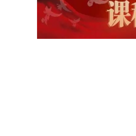
《智能车
《生物制
《催化
《Orbit
《分数域信
《
《现代微波