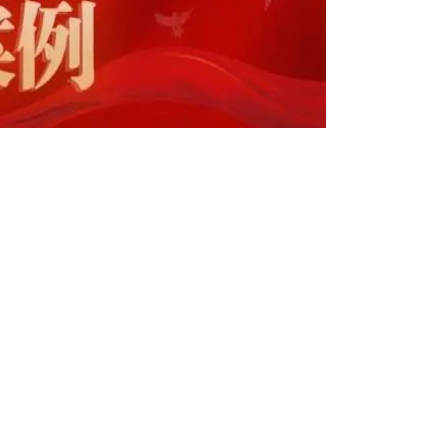
《项目管理概
论
》
《车辆动力学》
《金融工程》
《当代文化思潮》
《现代光学》
《信息系统及其安全对抗》
《高等计算物理》