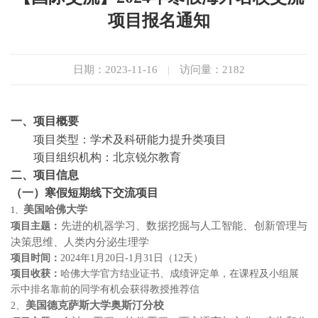
项目报名通知
日期：2023-11-16
|
访问量：
2182
一、项目概要
项目类型：学术及科研能力提升类项目
项目组织机构：
北京锐尔教育
二、
项目
信息
（一）寒假短期线下交流项目
美国哈佛大学
1、
先进的机器学习、数据挖掘与人工智能
、
创新管理与
项目主题：
决策思维
、
人类内分泌生理学
项目时间：
2024
年
1
月
20
日
-1
月
31
日（
12
天）
项目收获：
哈佛大学官方结业证书、成绩评定单，在课程及小组展
示中排名靠前的同学有机会获得教授推荐信
美国德克萨斯大学奥斯汀分校
2
、