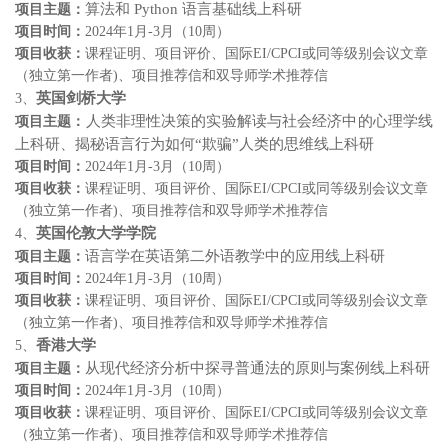
算法和
Python
语言基础线上科研
项目主题：
项目时间：
2024
年
1
月
-3
月（
10
周）
项目收获：
课程证明、项目评价、国际
EI/CPCI
或同等级别会议文章
（
独立第一
作者
)
、项目推荐信和双导师学术推荐信
英国剑桥大学
3
、
人类非理性决策的实验解读与社会经济中的心理学线
项目主题：
上科研、揭秘语言行为如何“欺骗”人类的思维线上科研
项目时间：
2024
年
1
月
-3
月（
10
周）
项目收获：
课程证明、项目评价、国际
EI/CPCI
或同等级别会议文章
（
独立第一
作者
)
、项目推荐信和双导师学术推荐信
英国伦敦大学学院
4
、
语言学在英语第二外语教学中的应用线上科研
项目主题：
项目时间：
2024
年
1
月
-3
月（
10
周）
项目收获：
课程证明、项目评价、国际
EI/CPCI
或同等级别会议文章
（
独立第一
作者
)
、项目推荐信和双导师学术推荐信
香港大学
5
、
从现代经济分析中探寻普通法的原则与案例线上科研
项目主题：
项目时间：
2024
年
1
月
-3
月（
10
周）
项目收获：
课程证明、项目评价、国际
EI/CPCI
或同等级别会议文章
（
独立第一
作者
)
、项目推荐信和双导师学术推荐信