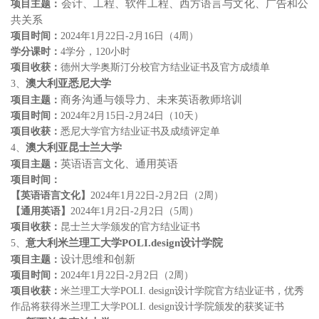
会计
、
工程
、
软件工程
、
西方语言与文化
、
广告和公
项目
主题
：
共关系
项目时间：
2024
年
1
月
22
日
-2
月
16
日（
4
周）
学分课时：
4
学分，
120
小时
项目收获：
德州大学奥斯汀分校官方结业证书及官方成绩单
澳大利亚悉尼大学
3
、
商务沟通与领导力
、
未来英语教师培训
项目
主题
：
项目时间：
2024
年
2
月
15
日
-2
月
24
日（
10
天）
项目收获：
悉尼大学官方结业证书及成绩评定单
澳大利亚昆士兰大学
4
、
英语语言文化
、
通用英语
项目
主题：
项目时间：
【英语语言文化】
2024
年
1
月
22
日
-2
月
2
日（
2
周）
【通用英语】
2024
年
1
月
2
日
-2
月
2
日（
5
周）
项目收获：
昆士兰大学颁发的官方结业证书
意大利米兰理工大学
POLI.design
设计学院
5
、
设计思维和创新
项目
主题
：
项目时间：
2024
年
1
月
22
日
-2
月
2
日（
2
周）
项目收获：
米兰理工大学
POLI. design
设计学院官方结业证书，优秀
作品将获得米兰理工大学
POLI. design
设计学院颁发的获奖证书