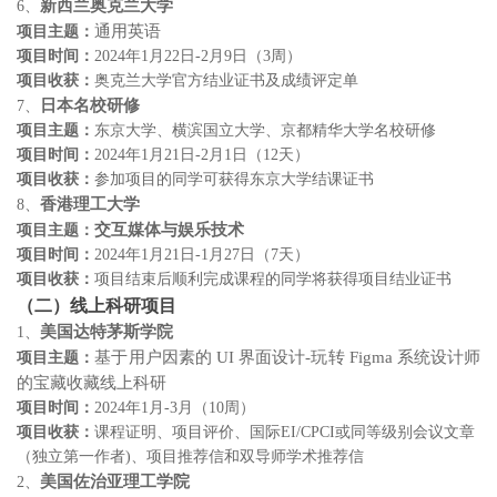
新西兰奥克兰大学
6
、
通用英语
项目
主题
：
项目时间：
2024
年
1
月
22
日
-2
月
9
日（
3
周）
项目收获：
奥克兰大学官方结业证书及成绩评定单
日本名校研修
7
、
项目
主题
：
东京大学、横滨国立大学、京都精华大学名校研修
项目时间：
2024
年
1
月
21
日
-2
月
1
日（
12
天）
项目收获：
参加项目的同学可获得
东京大学结课证书
香港理工大学
8
、
交互媒体与娱乐技术
项目
主题：
项目时间：
2024
年
1
月
21
日
-
1
月
27
日（
7
天）
项目收获：
项目结束后顺利完成课程的同学将获得项目结业证书
（
二
）
线
上科研
项目
美国达特茅斯学院
1
、
基于用户因素的
UI
界面设计
-
玩转
Figma
系统设计师
项目主题：
的宝藏收藏线上科研
项目时间：
2024
年
1
月
-3
月（
10
周）
项目收获：
课程证明、项目评价、国际
EI/CPCI
或同等级别会议文章
（
独立第一
作者
)
、项目推荐信和双导师学术推荐信
美国佐治亚理工学院
2
、