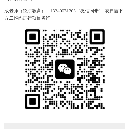
成老师
（
锐尔教育
）
：
13240031203（
微信同步
）
或扫描下
方
二维码进行
项目咨询