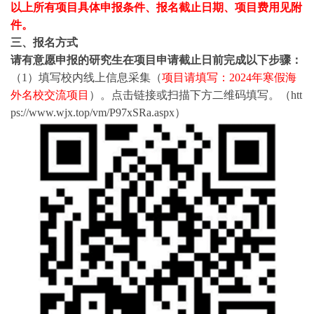
以上所有项目具体申报条件、报名截止日期、项目费用见附
件。
三、
报名方式
请有意愿申报的研究生在项目申请截止日前完成以下步骤：
（1）
填写校内线上信息采集（
项目请填写：
2024年寒假海
外名校交流项目
）。点击链接或扫描下方
二维码填写
。（htt
ps://www.wjx.top/vm/P97xSRa.aspx）