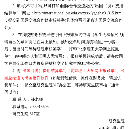
2. 填写(不可手写,只可打印)国际合作交流处的“出国（境）费用
结算单”（网址：
http://international.bit.edu.cn/xzzx/ygcgbs/31315.htm
，提交到国际交流合作处审核签字(具体填写问题咨询国际交流合作
处)。
3. .在我校财务系统里进行网上报账预约申请（学生无法预约,须
请自己的导师协助在网上预约。预约交单时间须填写至少一周以
后，留出时间等待研院审核签字），打印“北京理工大学网上报账
单”（表中经办人和证明人需填写）。报账单预约成功后，请各位同
学在两个工作日内将所需材料交至研究生院317办公室。
4. 将
“出国（境）费用结算单”、“北京理工大学网上报账单”、出
国总结连同出国批件原件
（如进行过借款，原件在财务处，请提供
复印件）一起交至研究生院317办公室，等待研究生院审核（通常一
周以内）
联 系 人：孙老师
联系电话：68918605
研究生院 317室
研究生院
2018年3月20日