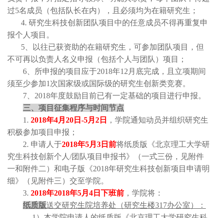
过
5
名成员（包括队长在内），且必须均为在籍研究生；
4.
研究生科技创新团队项目中的任意成员不得再重复申
报个人项目。
5
、以往已获资助的在籍研究生，可参加团队项目，但
不可再以负责人名义申报（包括个人与团队）项目；
6
、所申报的项目应于
2018
年
12
月底完成，且立项期间
须至少参加
1
次国家级或国际级的研究生创新类竞赛。
7
、
2018
年度鼓励目前已有一定基础的项目进行申报。
三、项目征集程序与时间节点
1.
2018
年
4
月
20
日
-5
月
2
日
，学院通知动员并组织研究生
积极参加项目申报；
2.
申请人于
2018
年
5
月
3
日前
将纸质版《北京理工大学研
究生科技创新个人/团队项目申报书》（一式三份，见附件
一和附件二）和电子版《
2018
年研究生科技创新项目申请明
细》（见附件三）交至学院。
3.
2018
年
2018
年
5
月
4
日下班前
，学院将：
纸质版
送交研究生院培养处（研究生楼
317
办公室）：
1
）本学院申请人的纸质版《北京理工大学研究生科