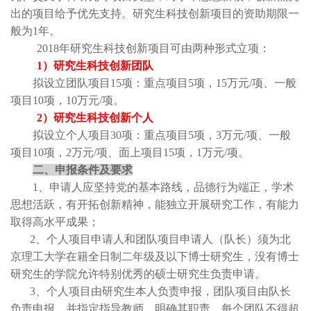
出的项目给予优先支持。研究生科技创新项目的资助期限一
般为
1
年。
2018
年研究生科技创新项目可由两种形式立项：
1
）研究生科技创新团队
拟设立团队项目
15
项：重点项目
5
项，
15
万元
/
项、一般
项目
10
项，
10
万元
/
项。
2
）研究生科技创新个人
拟设立个人项目
30
项：重点项目
5
项，
3
万元
/
项、一般
项目
10
项，
2
万元
/
项、面上项目
15
项，
1
万元
/
项。
二、申报条件及要求
1
、申请人应坚持党的基本路线，品德行为端正，学术
思想活跃，有开拓创新精神，能独立开展研究工作，有能力
取得高水平成果；
2
、个人项目申请人和团队项目申请人（队长）须为北
京理工大学在籍全日制二年级及以下博士研究生，没有博士
研究生的学院允许特别优秀的硕士研究生负责申请。
3
、个人项目由研究生本人负责申报，团队项目由队长
负责申报，并指定指导教师、明确其职责，每个团队不得超