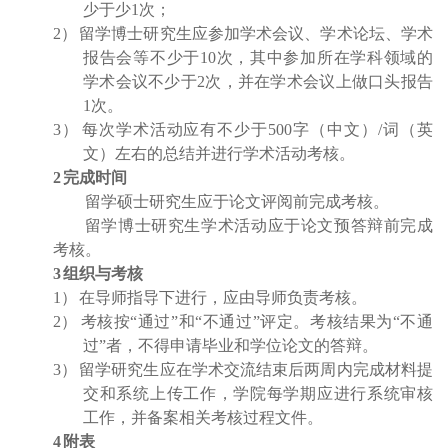
少于少
1
次；
2
）
留学博士研究生应参加学术会议、学术论坛、学术
报告会等不少于
10
次，其中参加所在学科领域的
学术会议不少于
2
次，并在学术会议上做口头报告
1
次。
3
）
每次学术活动应有不少于
500
字（中文）
/
词（英
文）左右的总结并进行学术活动考核。
2
完成时间
留学硕士研究生应于论文评阅前完成考核。
留学博士研究生学术活动应于论文预答辩前完成
考核。
3
组织与考核
1
）
在导师指导下进行，应由导师负责考核。
2
）
考核按“通过”和“不通过”评定。考核结果为“不通
过”者，不得申请毕业和学位论文的答辩。
3
）
留学研究生应在学术交流结束后两周内完成材料提
交和系统上传工作，学院每学期应进行系统审核
工作，并备案相关考核过程文件。
4
附表