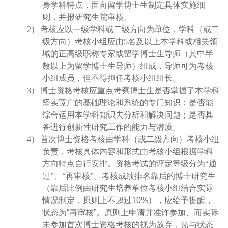
身学科特点，面向留学博士生制定具体实施细
则，并报研究生院审核。
2）
考核应以一级学科或二级方向为单位，学科（或二
级方向）考核小组应由
5
名及以上本学科或相关领
域的正高级职称专家或留学博士生导师（其中半
数以上为留学博士生导师）组成，导师可为考核
小组成员，但不得担任考核小组组长。
3）
博士资格考核应重点考察博士生是否掌握了本学科
坚实宽广的基础理论和系统的专门知识；是否能
综合运用本学科知识去分析和解决问题；是否具
备进行创新性研究工作的能力与潜质。
4）
首次博士资格考核由学科（或二级方向）考核小组
负责，
考核具体内容和形式由考核小组根据学科
方向特点自行安排
。资格考试的评定等级分为“通
过”、“再审核”。
考核成绩排名靠后的博士研究生
（靠后比例由研究生培养单位考核小组结合实际
情况制定，原则上不超过10%），应给予提醒，
状态为“再审核”。原则上申请并准许参加、而实际
未参加首次博士资格考核的视为放弃，
需与状态