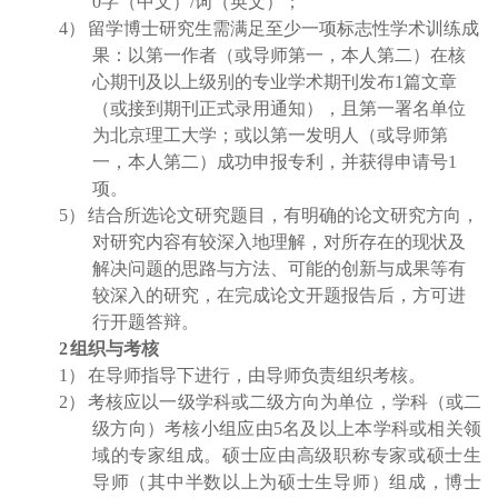
0
字（中文）
/
词（英文）；
4
）
留学博士研究生需满足至少一项标志性学术训练成
果：以第一作者（或导师第一，本人第二）在核
心期刊及以上级别的专业学术期刊发布1篇文章
（或接到期刊正式录用通知），且第一署名单位
为北京理工大学；或以第一发明人（或导师第
一，本人第二）成功申报专利，并获得申请号1
项。
5
）
结合所选论文研究题目，有明确的论文研究方向，
对研究内容有较深入地理解，对所存在的现状及
解决问题的思路与方法、可能的创新与成果等有
较深入的研究，在完成论文开题报告后，方可进
行开题答辩。
2
组织与考核
1
）
在导师指导下进行，由导师负责组织考核。
2
）
考核应以一级学科或二级方向为单位，学科（或二
级方向）考核小组应由
5
名及以上本学科或相关领
域的专家组成。硕士应由高级职称专家或硕士生
导师（其中半数以上为硕士生导师）组成，博士