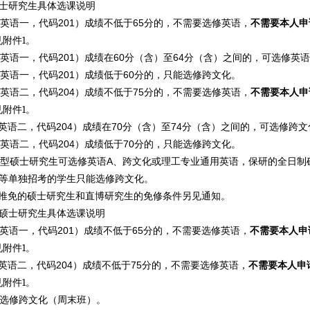
士研究生具体选课说明
201
65
英语一，代码
）成绩不低于
分的，不需要选修英语，
不需要本人申
1
见附件
。
201
60
64
英语一，代码
）成绩在
分（含）至
分（含）之间的，可选修英语
201
60
英语一，代码
）成绩低于
分的，只能选修跨文化。
204
75
英语二，代码
）成绩不低于
分的，不需要选修英语，
不需要本人申
1
见附件
。
204
70
74
英语二，代码
）成绩在
分（含）至
分（含）之间的，可选修跨文
204
70
英语二，代码
）成绩低于
分的，只能选修跨文化。
A
型硕士研究生可选修英语
、
跨文化或理工专业通用英语，保研的全日制
等单独招考的学生只能选修跨文化。
推免的硕士研究生和直博研究生的免修条件另见通知。
硕士研究生具体选课说明
201
65
（英语一，代码
）成绩不低于
分的，不需要选修英语，
不需要本人申
1
见附件
。
204
75
英语二，代码
）成绩不低于
分的，不需要选修英语，
不需要本人申
1
见附件
。
究生选修跨文化（周末班）。