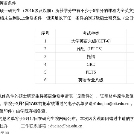
英语条件
2015
9
制硕士研究生（
级及以前）所获学分中有不少于
学分的课程为全英文
2017
绩未达到以上免修条件，但满足以下任一条件的
级硕士研究生（全日
序号
考试种类
1
大学英语六级(CET-6)
2
雅思（IELTS）
3
托福
4
GRE
5
PETS
6
英语专业八级
2
免修条件的硕士研究生将英语免修申请表（见附件
）、证明材料原件及复
9
4
17:00
duqiao@bit.edu.cn
。学院于
月
日
前把审核通过的电子名单发送至
，
复印件）由学院存档备查。
的总名单将于9月12日在研究生院网站公布。本次因客观原因错过申请的
杜乔
工作联系邮箱：
duqiao@bit.edu.cn
陈旵明