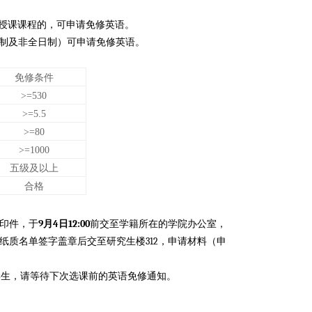
授课课程的，可申请免修英语。
制及非全日制）可申请免修英语。
免修条件
>=530
>=5.5
>=80
>=1000
五级及以上
合格
9
4
12:00
印件，于
月
日
前交至学籍所在的学院办公室，
312
纸质名单签字盖章后交至研究生楼
，申请材料（申
学生，请等待下次选课前的英语免修通知。