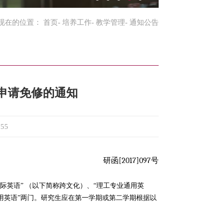
现在的位置：
首页
-
培养工作
-
教学管理
- 通知公告
及申请免修的通知
755
研函
[2017]097
号
交际英语” （以下简称跨文化）、“理工专业通用英
用英语”两门。
研究生应在第一学期或第二学期根据以