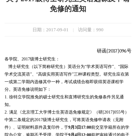
免修的通知
日期：2017-09-01
|
访问量：
990
研函
[2017]096
号
各学院、
2017
级博士研究生：
博士研究生（以下简称研究生）英语分为“学术英语写作”、“国际
学术交流英语”、“高级实用英语写作”三种课程类型。研究生应在第
一或第二学期内选修其中一种，考试成绩合格即获得英语课程学
分。英语免修说明如下：
1.
徐特立学院推免的硕士研究生和直博研究生的免修条件另见通
知。
2.
满足
《
北京理工大学博士生英语选免修规定
》
（研
[2017]055
号）
中第二条规定的
2017
级博士研究生
，
可将英语免修申请表（见附
件）、证明材料原件及复印件，于
9月3日17:00
前交至学籍所在的学
院办公室，逾期不予受理。学院于
9月4日12:00
前把审核通过的电子