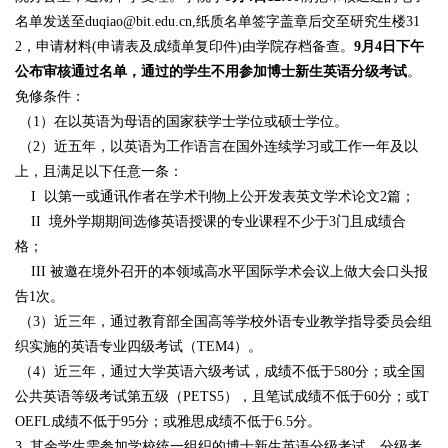
名单发送至duqiao@bit.edu.cn,纸质名单签字盖章后交至研究生楼31
2，申请材料
(
申请表及成绩单复印件
)
由学院存档
备查。
9
月
4
日下午
公布审核通过名单，通过的学生不用参加博士新生
英语分级考试
。
免修条件：
（
1
）在以英语为母语的国家获学士学位或硕士学位。
（
2
）近五年，以英语为工作语言在国外连续学习或工作一年及以
上，且满足以下任意一条：
I
以第一或通讯作者在学术刊物上公开发表英文学术论文
2
篇；
II
境外学期期间选修英语授课的专业课程不少于
3
门且成绩合
格；
III
被邀在境外召开的本领域高水平国际学术会议上做大会口头报
告
1
次。
（
3
）近三年，通过教育部全国高等学校外语专业教学指导委员会组
织实施的英语专业四级考试（
TEM4
）。
（
4
）近三年，通过大学英语六级考试，成绩不低于
580
分；或全国
公共英语等级考试第五级（
PETS5
），且笔试成绩不低于
60
分；或
T
OEFL
成绩不低于
95
分；或雅思成绩不低于
6.5
分。
3.
其余学生需参加学校统一组织的博士新生英语分级考试，分级考