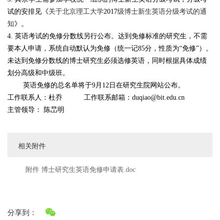
试的安排见《
关于北京理工大学
2017
级博士新生英语分级考试的通
知
》。
4
.
英语考试的免修分数线另行公布。
达到免修标准的研究生，不需
要本人申请，系统自动默认为免修（统一记
85
分，性质为“免修”）。
未达到免修分数线的博士研究生必须选修英语，同时根据具体成绩
划分高级和中级班。
英语免修的
总
名单将于9月12日在研究生院网站公布。
工作联系人：杜乔
工作联系邮箱：
duqiao@bit.edu.cn
主管领导：
陈旵明
相关附件
附件 博士研究生英语免修申请表.doc
分享到：