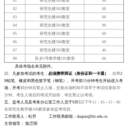
01
研究生楼301教室
90
02
研究生楼302教室
60
03
研究生楼406教室
60
04
研究生楼501教室
90
05
研究生楼502教室
60
06
研究生楼506教室
60
07
研究生楼505教室
46
08
良乡1号教学楼101教室
66
具体考场名单见附件。
四、
凡参加考试的考生，
必须携带两证（身份证和一卡通）
，自带
2
B
铅笔、橡皮和黑色签字笔（钢笔）。开考前15分钟考生开始进入考
场，开考15
分钟后禁止入场，交卷出场时间不得早于考试结束前30
分钟。考生入场后到考试开始前，考生禁止出考场。
五、监考人员及考务办公室工作人员于9月5
日下午12：45—13：00
在研究生教学楼106教室参加监考培训。
工作联系人：杜乔 工作联系邮箱：duqiao@bit.edu.cn
主管领导： 陈旵明