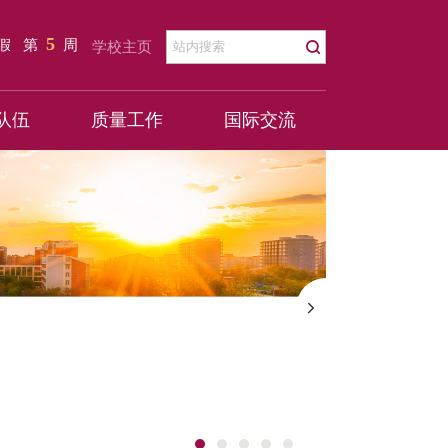
5
暑假
第
周
学校主页
队伍
质量工作
国际交流