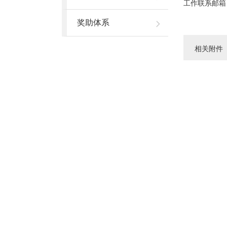
工作联系邮箱
奖助体系
相关附件
2017-
分享到：
快速链接
国家留学基金委
中国研究生