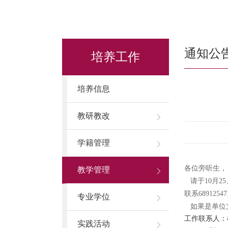
通知公
培养工作
培养信息
教研教改
学籍管理
各位旁听生，
教学管理
请于10月2
联系6891254
专业学位
如果是单位支
工作联系人：杜乔  
实践活动