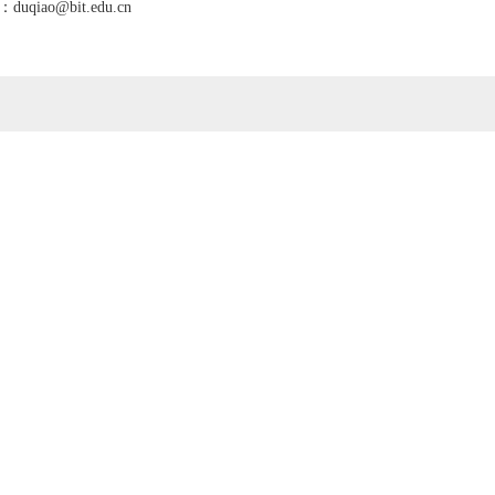
：
duqiao@bit.edu.cn
2018第一学期旁听生收费明细.xls
招生信息网
中国高等教育学生信息网（学信
网）