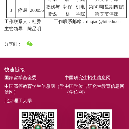
损伤与
郭保
机电
第[4]周[星期四]
的
3
停课
200056
断裂
桥
学院
第[5]节停课
工作联系人：杜乔 工作联系邮箱：duqiao@bit.edu.cn
主管领导：陈旵明
分享到：
快速链接
国家留学基金委
中国研究生招生信息网
中国高等教育学生信息网（学
中国学位与研究生教育信息网
信网）
（学位网）
北京理工大学