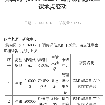
课地点变动
日期：2018-03-16
|
访问量：
1235
各位老师、研究生，
第四周（03.19-03.25）调停课信息如下所示。请选课学生
互相转告，按时上课。
申请
序
调整
课程代
课程中
申请
人姓
变更说明
号
类型
码
文名称
院系
名
管理
210000
管理经
夏恩
与经
第[4]周[星期六]
的
1
停课
5
济学
君
济学
第[5]节停课
院
损伤与
郭保
机电
第[4]周[星期二]
的
2
停课
200056
断裂
桥
学院
第[5]节停课