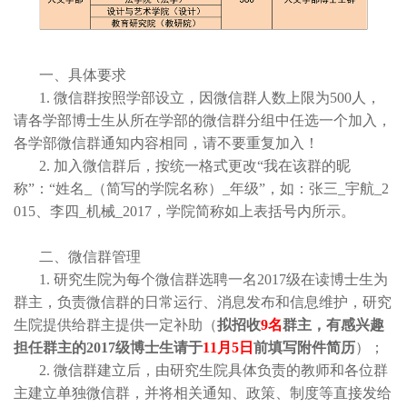
一、具体要求
1. 微信群按照学部设立，因微信群人数上限为500人，
请各学部博士生从所在学部的微信群分组中任选一个加入，
各学部微信群通知内容相同，请不要重复加入！
2. 加入微信群后，按统一格式更改“我在该群的昵
称”：“姓名_（简写的学院名称）_年级”，如：张三_宇航_2
015、李四_机械_2017，学院简称如上表括号内所示。
二、微信群管理
1. 研究生院为每个微信群选聘一名2017级在读博士生为
群主，负责微信群的日常运行、消息发布和信息维护，研究
生院提供给群主提供一定补助（
拟招收
9名
群主，有感兴趣
担任群主的2017级博士生请于
11月5日
前填写附件简历
）；
2. 微信群建立后，由研究生院具体负责的教师和各位群
主建立单独微信群，并将相关通知、政策、制度等直接发给