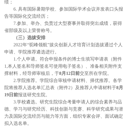
绩；
6. 具有国际暑期学校、参加国际学术会议并发表口头报
告等国际化交流经历；
7.参加、举办、负责过大型赛事并取得突出成绩，获得
省部级及以上荣誉称号。
（三）选拔安排
2022年“驼峰领航”拔尖创新人才培育计划选拔通过个人
申请、学院推荐遴选进行。
1.个人申请。符合申报条件的博士生填写申请表（附件
1,本人签名和导师签名可使用电子签名）、准备相关附件支
撑材料，经导师审核后，于
8月12日前
交至所在学院。
2.学院推荐。学院综合审核申请材料、择优推荐。各学
院将推荐人选名单汇总表（附件2）及推荐人申请材料于
8月
19日前
报送研究生院。
3.学校遴选。研究生院综合考量申请人的综合素养与品
德、学习与研究经历、科技创新与竞赛、科学研究成果与潜
力及国际交流经历与能力等方面，组织专家会评、面试确定
拟入选名单。