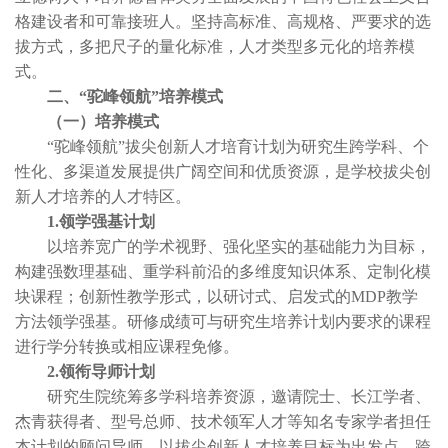
格建设者和可靠接班人。坚持高标准、高规格、严要求的选
拔方式，多把尺子的量化标准，人才类型多元化的培养模
式。
二、“驼峰领航”培养模式
（一）培养模式
“驼峰领航”拔尖创新人才培育计划为研究生跨学科、个
性化、多渠道发展提供广阔空间和优质资源，是学校拔尖创
新人才培养的人才特区。
1.领学强基计划
以培养宽广的学术视野、强化坚实的基础能力为目标，
构建强数理基础、重学科前沿的多维度知识体系、定制化模
块课程；创新性教学形式，以研讨式、启发式的MDP教学
方法领学强基。研修成绩可与研究生培养计划内要求的课程
进行学分转换或相应课程免修。
2.领衔导师计划
研究生院统筹多学科培养资源，邀请院士、长江学者、
杰青获得者、型号总师、技术领军人才等知名专家学者担任
本计划的顾问导师。以拔尖创新人才培养目标为出发点，跨