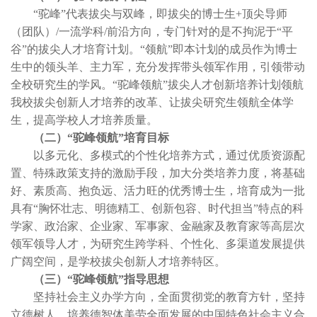
“驼峰”代表拔尖与双峰，即拔尖的博士生+顶尖导师
（团队）/一流学科/前沿方向，专门针对的是不拘泥于“平
谷”的拔尖人才培育计划。“领航”即本计划的成员作为博士
生中的领头羊、主力军，充分发挥带头领军作用，引领带动
全校研究生的学风。“驼峰领航”拔尖人才创新培养计划领航
我校拔尖创新人才培养的改革、让拔尖研究生领航全体学
生，提高学校人才培养质量。
（二）“驼峰领航”培育目标
以多元化、多模式的个性化培养方式，通过优质资源配
置、特殊政策支持的激励手段，加大分类培养力度，将基础
好、素质高、抱负远、活力旺的优秀博士生，培育成为一批
具有“胸怀壮志、明德精工、创新包容、时代担当”特点的科
学家、政治家、企业家、军事家、金融家及教育家等高层次
领军领导人才，为研究生跨学科、个性化、多渠道发展提供
广阔空间，是学校
拔尖创新人才培养特区
。
（三）“驼峰领航”指导思想
坚持社会主义办学方向，全面贯彻党的教育方针，坚持
立德树人，培养德智体美劳全面发展的中国特色社会主义合