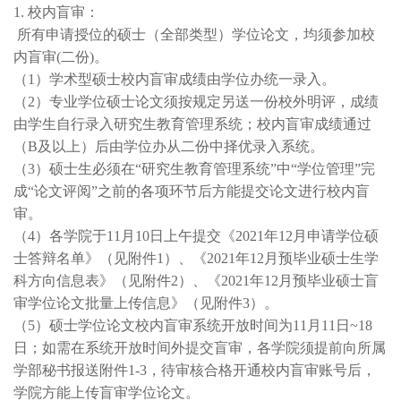
1. 校内盲审：
所有申请授位的硕士（全部类型）学位论文，均须参加校
内盲审(二份)。
（1）学术型硕士校内盲审成绩由学位办统一录入。
（2）专业学位硕士论文须按规定另送一份校外明评，成绩
由学生自行录入研究生教育管理系统；校内盲审成绩通过
（B及以上）后由学位办从二份中择优录入系统。
（3）硕士生必须在“研究生教育管理系统”中“学位管理”完
成“论文评阅”之前的各项环节后方能提交论文进行校内盲
审。
（4）各学院于11月10日上午提交《2021年12月申请学位硕
士答辩名单》（见附件1）、《2021年12月预毕业硕士生学
科方向信息表》（见附件2）、《2021年12月预毕业硕士盲
审学位论文批量上传信息》（见附件3）。
（5）硕士学位论文校内盲审系统开放时间为11月11日~18
日；如需在系统开放时间外提交盲审，各学院须提前向所属
学部秘书报送附件1-3，待审核合格开通校内盲审账号后，
学院方能上传盲审学位论文。