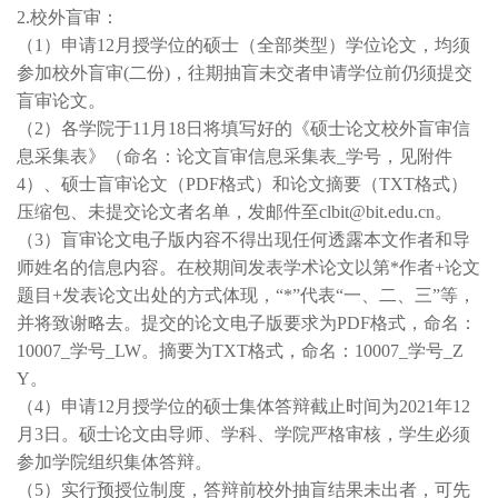
2.校外盲审：
（1）申请12月授学位的硕士（全部类型）学位论文，均须
参加校外盲审(二份)，往期抽盲未交者申请学位前仍须提交
盲审论文。
（2）各学院于11月18日将填写好的《硕士论文校外盲审信
息采集表》（命名：论文盲审信息采集表_学号，见附件
4）、硕士盲审论文（PDF格式）和论文摘要（TXT格式）
压缩包、未提交论文者名单，发邮件至clbit@bit.edu.cn。
（3）盲审论文电子版内容不得出现任何透露本文作者和导
师姓名的信息内容。在校期间发表学术论文以第*作者+论文
题目+发表论文出处的方式体现，“*”代表“一、二、三”等，
并将致谢略去。提交的论文电子版要求为PDF格式，命名：
10007_学号_LW。摘要为TXT格式，命名：10007_学号_Z
Y。
（4）申请12月授学位的硕士集体答辩截止时间为2021年12
月3日。硕士论文由导师、学科、学院严格审核，学生必须
参加学院组织集体答辩。
（5）实行预授位制度，答辩前校外抽盲结果未出者，可先