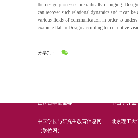
the design processes are radically changing. Design 
can recover such relational dynamics and it can be ap
various fields of communication in order to unders
examine Italian Design according to a narrative visio
分享到：
快速链接
国家留学基金委
中国研究生
中国学位与研究生教育信息网
北京理工大
（学位网）