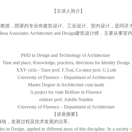
【主讲人简介】
教授，授课的专业有建筑设计、工业设计、室内设计，是同济大
Associates Architecture and Design建筑设计
PHD in Design and Technology of Architecture
Time and place, Knowledge, practices, directions for Identity Design
XXV ciclo - Tutor prof. F.Tosi, Co-tutor prof. G.Lotti
University of Florence – Department of Architecture
Master Degree in Architecture cum laude
A project for viale Belfiore in Florence
relatore prof. Adolfo Natalini
University of Florence – Department of Architecture
【讲座摘要】
脉络，发展过程及技术发展的沿革。
les in Design, applied in different areas of this discipline. In a societ