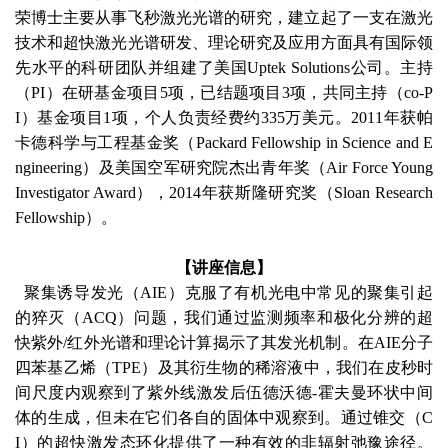
荣博士主要从事飞秒激光光谱的研究，建立起了一支在激光
技术和超快激光光谱研发、理论研究及应用方面具有国际领
先水平的科研团队并组建了美国Uptek Solutions公司。主持
（PI）在研基金项目5项，已结题项目3项，共同主持（co-P
I）基金项目1项，个人负责经费约335万美元。2011年获帕
卡德科学与工程基金奖（Packard Fellowship in Science and E
ngineering）及美国空军研究院杰出青年奖（Air Force Young
Investigator Award），2014年获斯隆研究奖（Sloan Research
Fellowship）。
【讲座信息】
聚集诱
导发光（AIE）克服了有机光电中常见的聚集引起
的猝灭（ACQ）问题，我们通过监测频率和极化分辨的超
快紫外/红外光谱和理论计算揭示了其发光机制。在AIE分子
四苯基乙烯（TPE）及其衍生物的稀溶液中，我们在皮秒时
间尺度内观察到了紫外线激发后伍德沃德-霍夫曼环状中间
体的生成，但未在它们各自的固体中观察到。通过锥交（C
I）的超快激发态环化提供了一种有效的非辐射弛豫途径。