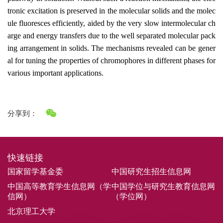
tronic excitation is preserved in the molecular solids and the molec
ule fluoresces efficiently, aided by the very slow intermolecular ch
arge and energy transfers due to the well separated molecular pack
ing arrangement in solids. The mechanisms revealed can be gener
al for tuning the properties of chromophores in different phases for
various important applications.
分享到：
快速链接
国家留学基金委
中国研究生招生信息网
中国高等教育学生信息网（学
中国学位与研究生教育信息网
信网）
（学位网）
北京理工大学