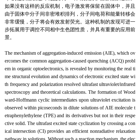
如果没有这样的反应机制，电子激发将保留在固体中，并且
由于固体中分子间非密堆积排列，分子间电荷和能量转移会
非常缓慢，分子将会有效发射荧光。这种机制的发现可进一
步拓展用于调控不同相中生色团性质，并具有重要的应用前
景。
The mechanism of aggregation-induced emission (AIE), which ov
ercomes the common aggregation-caused quenching (ACQ) probl
em in organic optoelectronics, is revealed by monitoring the real ti
me structural evolution and dynamics of electronic excited state wi
th frequency and polarization resolved ultrafast ultraviolet/infrared
spectroscopy and theoretical calculations. The formation of Wood
ward-Hoffmann cyclic intermediates upon ultraviolet excitation is
observed within picoseconds in dilute solutions of AIE molecule t
etraphenylethylene (TPE) and its derivatives but not in their respe
ctive solid. The ultrafast excited state cyclization by crossing a con
ical intersection (CI) provides an efficient nonradiative relaxation
pathway in solutions. Without such a reaction mechanism, the elec