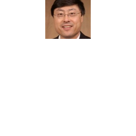
终身教授和博士导师，同时兼任美国能源部橡树岭国家实验室的
能电池和高分子热电转换、激发态和电荷相干行为。在Nature Materi
als, Advanced Functional Materials, JACS, ACS Nano, Nano En
、钙钛矿光伏-发光-激光研究方面共发表论文160多篇，他引次
【讲座信息】
的室温磁光响应，出色的光伏性能，颜色可调的发光特性和低阈
在电致极化半导体材料框架内具有很强的自旋-轨道耦合特性。通
混合，（iii）在这种混合钙钛矿中的电磁耦合。应该指出的是，有
动量提供了一种独特的机制来控制这种混合钙钛矿中的光电特性
道-轨道相互作用。另一方面，我们观察到自旋轨道耦合可以通过