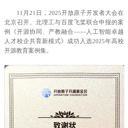
11
月
21
日
，
2025
开放原子开发者大会
在
北京召开。北理工
与百度飞桨联合申报
的
案
例《开源协同、产教融合
——
人工智能卓越
人才校企共育新模式》成功入选
2025
年高校
开源教育案例集。