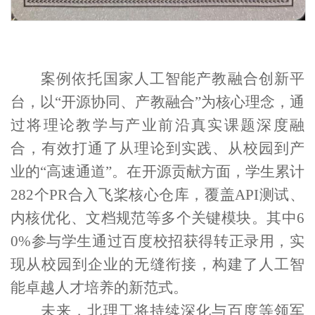
案例
依托国家人工智能产教融合创新平
台，
以
“开源协同、产教融合”
为
核心理念
，
通
过
将
理论教学与产业前沿真实课题
深度融
合
，
有效打通了
从理论
到
实践、从校园
到
产
业的
“高速通道”
。
在开源贡献方面，学生累计
282
个
PR
合入飞桨核心仓库，覆盖
API
测试、
内核优化、文档规范等多个关键模块
。
其中
6
0%
参与
学生通过百度校招获得转正录用，实
现从校园到企业的无缝衔接
，构建了
人工智
能卓越人才培养的新范式。
未来，
北理工
将
持续
深化与百度等领军