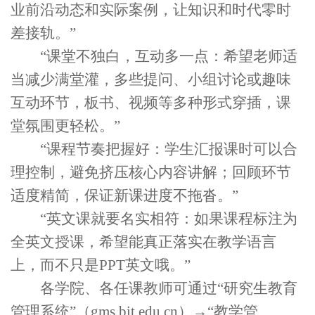
业前沿动态和实际案例，让知识和时代零时
差接轨
。
”
“
课堂不独白，互动多一点：希望老师适
当减少满堂灌，多些提问、小组讨论或趣味
互动环节，板书、视频等多种形式穿插，课
堂氛围更轻松。
”
“
课程节奏把握好：学生汇报课时可以合
理控制，避免挤压核心内容讲解；
回顾
环节
适度精简，保证新课进度不拖沓
。
”
“
英文课就要名实相符：如果课程标注为
全英文授课，希望能真正落实在教学语言
上，而不只是
PPT
英文哦。
”
各学院、各任课教师可
通过
“
研究生教育
管理系统
”
（
gms.bit.edu.cn
）→
“
教学管