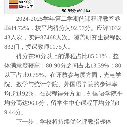
2024-2025
学年第二学期的
课程评教
答卷
率
84.72
%
，
校平均得分为
92.57
分。应评
1032
43
人次，实评
87468
人次。覆盖
研究生
课程数
832
门，授课教师
1175
人。
得分在
90
分
以上
的
课程占比
85.61
%
，
整
体满意度较高
；
80-90
分之间占
比
13.39
%
；
80
以下占比
0.75
%
。
在评教参与度方面，
光电学
院
、
数学与统计学院、外国语学院的参评率
均超过
92%
。在课程得分方面，
外国语学院平
均分高达
96.6
分，留学生中心课程平均分为
8
9.44
分
。
下一步，学校将持续优化评教指标体