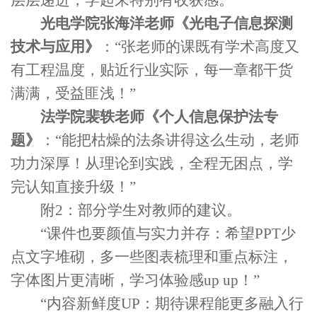
光电学院张海洋老师《光电子信息探测
技术与应用》
：
“张老师的课既有学术高度又
有工程温度，贴近行业实际，每一章都干货
满满，受益匪浅！”
法学院裴轶老师《个人信息保护法专
题》
：
“能把枯燥的法条讲得这么生动，老师
功力深厚！从理论到实践，全程无
困
点，学
完认知直接升级！
”
附
2
：部分学生对教师的建议。
“
课件也要颜值与实力并存：希望
PPT
少
点文字堆砌，多一些图表梳理和重点标注，
字体图片更清晰，学习体验感
up up
！
”
“
内容新鲜度
UP
：期待课程能更多融入行