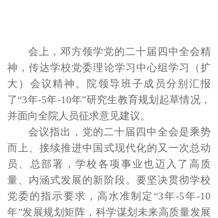
会上，邓方领学党的二十届四中全会精
神，传达学校党委理论学习中心组学习（扩
大）会议精神。院领导班子成员分别
汇报
了
“
3
年
-5
年
-10
年”
研究生教育规划起草情况，
并
面向全院人员征求意见建议。
会议指出，
党的二十届四中全会是乘势
而上、接续推进中国式现代化的又一次总动
员、总部署，学校各项事业也迈入了高质
量、内涵式发展的新阶段。
要
坚决贯彻
学校
党委的
指示要求
，高
水准制定
“
3
年
-5
年
-10
年”
发展
规划
矩阵
，科学谋划
未来
高质量发展