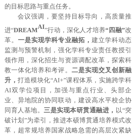
的目标思路与重点任务。
会议强调，要坚持目标导向，
高质量推
AI
进
“
DREAM
”
行动，
深化
人才培养
“四融”
改
革。
一是实现学科专业融拓
，
建立学科动态
监测与预警机制，强化学科专业责任教授引
领作用，深化招生与资源调配改革
，
探索科
教一体化培养和考评。
二是实现交叉创新融
升
，
打造模块化
“
AI+
”课程体系，实施跨学科
AI
双学位项目，加强与重点行业、头部企
业、异地院的协同联动，
建设
高水平
校企协
同育人基地。
三是实现本研贯通融进
，
以
“突
破计划”为牵引，推进本硕博贯通培养模式改
革，超常规培养国家战略急需的高层次紧缺