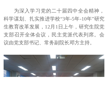
为深入学习党的二十届四中全会精神，
科学谋划
、
扎实推进学校
“
3
年
-5
年
-10
年”
研究
生教育改革发展
，
12
月
1
日上午，研究生院党
支部召开
全体
会议，民主党派代表列席。会
议由党支部书记、常务副院长邓方主持。