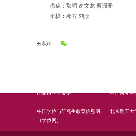
供稿：鄂嵋 谢文龙 曹珊珊
审核：邓方 刘欣
分享到：
快速链接
国家留学基金委
中国研究生
中国学位与研究生教育信息网
北京理工大
（学位网）