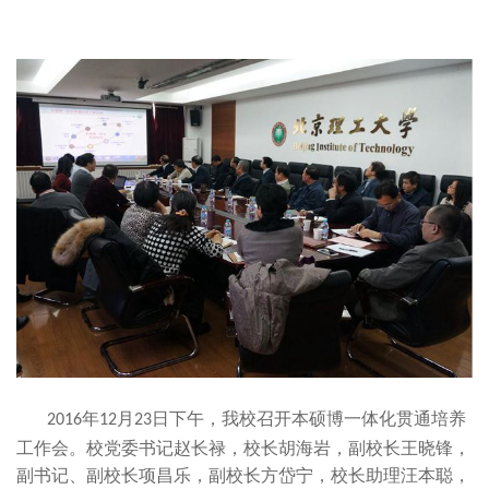
年
月
日下午，我校召开本硕博一体化贯通培养
2016
12
23
工作会。校党委书记赵长禄，校长胡海岩，副校长王晓锋，
副书记、副校长项昌乐，
副校长方岱宁，
校长助理汪本聪，