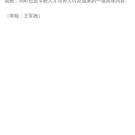
成效，同时也是学校人才培养大讨论成果的一项具体内容。
（审核：王军政）
分享到：
快速链接
国家留学基金委
中国研究生招生信息网
中国高等教育学生信息网（学
中国学位与研究生教育信息网
信网）
（学位网）
北京理工大学