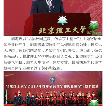
胡海岩以“品悟校园点滴、传承京工精神”为主题寄语全
体毕业研究生。胡海岩希望同学们以仰邈前贤为师，树立远
大理想，铸就强国梦想；希望同学们以朴实无华为训，锤炼
高尚品行，将北理工的优秀品格融入灵魂；希望同学们以创
新锐气为帆，助力人生航程，建功立业。最后胡海岩代表学
校向全体毕业生表达了关心和祝福。