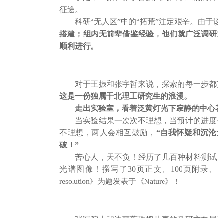
征途。
科研“无人区”中的“拓荒”注定艰辛。由
搭建；组内无前辈借鉴经验，他们就广泛调研
顺利进行。
对于王振和张宇哲来说，探索的每一步都
这是一份独属于北理工研究生的浪漫。
走出实验室，看着泛黄灯光下寂静的中心
当实验结果一次次不理想，当预计的进度
不理想，两人会相互鼓励，
“自我怀疑和沉
破！”
苦心人，天不负！经历了几百种材料测试
光谱图像！撰写了30页正文、100页附录、200页审稿意见回复
resolution》为题发表于《Nature》！