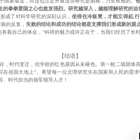
于国家亟需，而这也注定开展这类研究是困难，乃至艰难的。
学生的拳拳爱国之心也愈发强烈。研究越深入，越能理解研究的迫
渐形成了对科学研究的深刻认识，
坐得住冷板凳，才能立得起,
实验的反复，
失败的结论和成功的结论都是支撑我们形成新的观
也有着自己的体会，“科研的魅力或许正在于，当我们经历了长
【结语】
转，时代变迁，但学校的红色基因从未褪色。第一枚二级固体
写在祖国大地上”。希望每一位北理研究生在国家和人民的需
容、时代担当的领军领导人才！