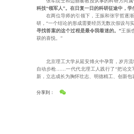
张军院士和边丽蘅教授从事的科研方向属
科技“领军人”。在日复一日的科研征途中，
在两位导师的引领下，王振和张宇哲逐
研，“一个结论的形成需要经历无数次假设与
寻找答案的这个过程是最令我着迷的。”
王振
获的喜悦。”
北京理工大学从延安烽火中孕育，岁月流
自动步枪……一代代北理工人践行了“把论文
新，立志成长为胸怀壮志、明德精工、创新包
分享到：
快速链接