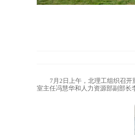
7
月
2
日上午，
北理工
组织召开
室主任冯慧华
和
人力资源部副部长