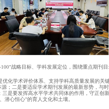
-100
”战略目标、学科发展定位，围绕重点期刊
是
优化学术评价体系、支持学科高质量发展的关
本源；
二是
要适应学术期刊发展
的
最新形势，与时
；
三是
要发挥高水平学术共同体
的
作用，守正创
先、潜心恒心”的育人文化和土壤
。