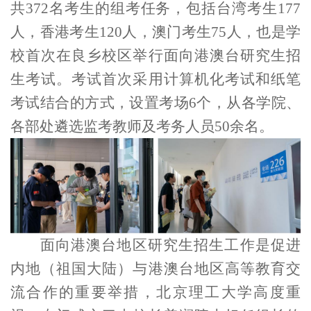
共
372
名考生的组考任务，包括台湾考生
177
人，香港考生
120
人，澳门考生
75
人，也是学
校首次在良乡校区举行面向港澳台研究生招
生考试。考试首次采用计算机化考试和纸笔
考试结合的方式，设置考场
6
个，从各学院、
各部处遴选监考教师及考务人员
50
余名。
面向港澳台地区研究生招生工作是促进
内地（祖国大陆）与港澳台地区高等教育交
流合作的重要举措，北京理工大学高度重