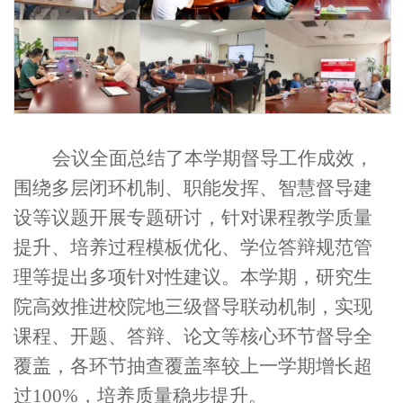
会议全面总结了本学期督导工作成效，
围绕多层闭环机制、职能发挥、智慧督导建
设等议题开展专题研讨
，
针对
课程教学
质量
提升
、
培养
过程
模板
优化
、
学位
答辩
规范
管
理
等
提出多项针对性建议。本学期
，
研究生
院
高效推进
校院地三级督导联动机制
，
实现
课程、开题、答辩、论文等
核心环节督导全
覆盖，各环节抽查覆盖率
较上一学期
增长
超
过
100%
，培养质量稳步提升
。