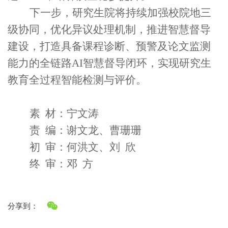
下一步
，研究生院
将
持续
加强校院地三
级协同，优化异议处理机制，推进智慧督导
建设，
打造具备课程诊断、预警及论文监测
能力的全链路
AI
智慧督导闭环，
实现研究生
教育全过程智能检测与评价。
素
材
：
宁文涛
责
编：
谢文龙、
曹珊珊
初
审：
何洪文、
刘
欣
终
审：邓
方
分享到：