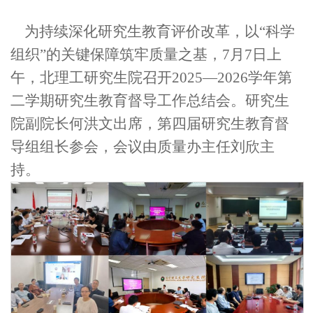
为
持续深化研究生教育评价改革，
以
“
科学
组织
”
的
关键保障
筑牢
质量
之基
，
7
月
7
日上
午，
北理工
研究生院
召开
2025
—
2026
学年第
二学期研究生教育督导工作总结会。
研究生
院副院长何洪文
出席
，
第四届研究生教育督
导组组长
参
会
，
会议由
质量办
主任
刘欣主
持。