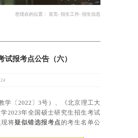
您现在的位置：
首页
-
招生工作
- 招生信息
生考试报考点公告（六）
224
教学〔
202
2
〕
3
号）、《北京理工大
大学
202
3
年全国硕士研究生招生考试
点
现将
疑似
错选
报考点
的考生名单公