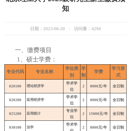
知
日期：2023-06-20
|
访问量：
4294
一、缴费项目
1
、
硕士学费：
学位类
学
学习形
专业代码
专业名称
学费
别
制
式
学术学
020100
理论经济学
2
8000
元
/
年
全日制
位
学术学
020200
应用经济学
2
8000
元
/
年
全日制
位
专业学
025200
应用统计
2
15000
元
/
年
全日制
位
学术学
030100
法学
2
8000
元
/
年
全日制
位