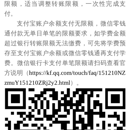
限额，适当调整转账限额，一次性完成支
付。
支付宝账户余额支付无限额，
微信零钱
通付款无单日单笔的限额要求，如学费金额
超过银行转账限额无法缴费，可先将学费预
存至
支付宝账户余额或
微信零钱通
再
支付学
费。
微信
银行
卡
支付单笔限额
请
扫
码查看
官
方说明
（
https://kf.qq.com/touch/faq/151210NZ
zmuY151210ZRj2y2.html
）
。