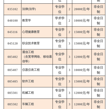
位
制
专业学
非全日
035102
法律
(
法学
)
2
20000
元
/
年
位
制
学术学
非全日
040100
教育学
2
10000
元
/
年
位
制
专业学
非全日
045116
心理健康教育
2
15000
元
/
年
位
制
专业学
非全日
045120
职业技术教育
3
15000
元
/
年
位
制
通信工程
专业学
非全日
085402
（含宽带网络、移动通
3
12000
元
/
年
位
制
信等）
专业学
非全日
085407
仪器仪表工程
3
10000
元
/
年
位
制
专业学
非全日
085405
软件工程
3
15000
元
/
年
位
制
专业学
非全日
085501
机械工程
3
12000
元
/
年
位
制
专业学
非全日
085502
车辆工程
3
12000
元
/
年
位
制