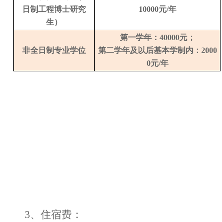
日制工程博士
研究
10000
元
/
年
生
）
第一学年：
40000
元；
非全日制
专业学位
第二学年及以后基本学制内：
2000
0
元
/
年
3
、
住宿费：