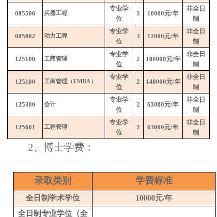
专业学
非全日
085506
兵器工程
3
10000
元
/
年
位
制
专业学
非全日
085802
动力工程
3
12000
元
/
年
位
制
专业学
非全日
125100
工商管理
2
108000
元
/
年
位
制
专业学
非全日
125100
工商管理（
EMBA
）
2
140000
元
/
年
位
制
专业学
非全日
125300
会计
2
63000
元
/
年
位
制
专业学
非全日
125601
工程管理
2
63000
元
/
年
位
制
2
、
博士学费：
录取
类别
学费标准
全日制学术
学位
10000
元
/
年
全日制
专业学位
（全