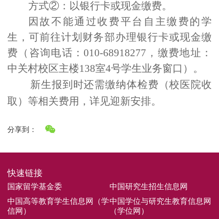
方式
②
：以银行卡或现金缴费
。
因故不能通过收费平台自主缴费的学
生，可前往计划财务部
办理
银行卡或现金缴
费（
咨询电话：
010-68918277
，缴费地址：
中关村校区主楼
138
室
4
号学生业务窗口）。
新生报到时还需缴纳体检费（校医院收
取）等相关费用，
详见迎新安排。
分享到：
快速链接
国家留学基金委
中国研究生招生信息网
中国高等教育学生信息网（学
中国学位与研究生教育信息网
信网）
（学位网）