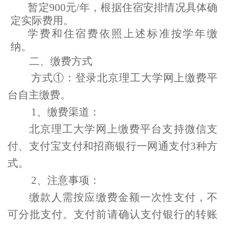
暂定
900
元
/
年，根据住宿安排情况具体确
定实际费用。
学
费和住宿费依照上述标准按学年缴
纳。
二、缴费方式
方式
①
：登录北京理工大学网上缴费平
台自主缴费
。
1
、
缴费渠道
：
北京理工大学网上缴费平台
支持
微信
支
付
、
支付
宝
支
付和招商银行一网
通支
付
3
种方
式。
2
、
注意事项
：
缴款人需按应缴费金额一次性支付，不
可分批支付。支付前请确认支付银行的转账