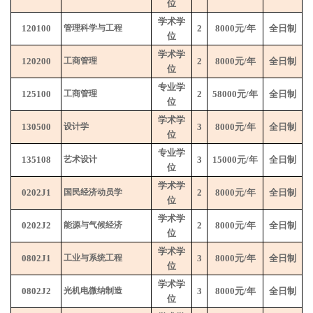
位
学术学
120100
管理科学与工程
2
8000
元
/
年
全日制
位
学术学
120200
工商管理
2
8000
元
/
年
全日制
位
专业学
125100
工商管理
2
58000
元
/
年
全日制
位
学术学
130500
设计学
3
8000
元
/
年
全日制
位
专业学
135108
艺术设计
3
15000
元
/
年
全日制
位
学术学
0202J1
国民经济动员学
2
8000
元
/
年
全日制
位
学术学
0202J2
能源与气候经济
2
8000
元
/
年
全日制
位
学术学
0802J1
工业与系统工程
3
8000
元
/
年
全日制
位
学术学
0802J2
光机电
微纳制造
3
8000
元
/
年
全日制
位