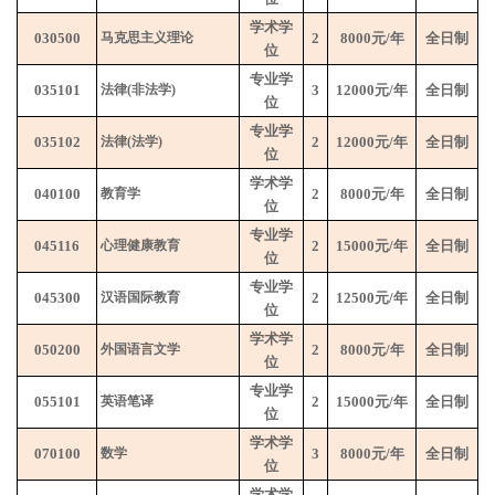
学术学
030500
马克思主义理论
2
8000
元
/
年
全日制
位
专业学
035101
法律
(
非法学
)
3
12000
元
/
年
全日制
位
专业学
035102
法律
(
法学
)
2
12000
元
/
年
全日制
位
学术学
040100
教育学
2
8000
元
/
年
全日制
位
专业学
045116
心理健康教育
2
15000
元
/
年
全日制
位
专业学
045300
汉语国际教育
2
12500
元
/
年
全日制
位
学术学
050200
外国语言文学
2
8000
元
/
年
全日制
位
专业学
055101
英语笔译
2
15000
元
/
年
全日制
位
学术学
070100
数学
3
8000
元
/
年
全日制
位
学术学