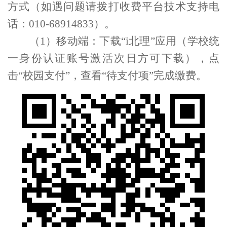
方式（如遇问题请拨打收费平台技术支持电
话：
010-68914833
）。
（
1
）
移动端：
下载
“
i
北理
”
应用
（
学校
统
一身份认证账号激活次日
方
可下载）
，点
击“
校园支付
”，
查看
“
待支付
项
”
完成缴费。