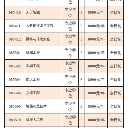
位
专业学
085410
人工智能
3
8000
元
/
年
全日制
位
专业学
085411
大数据技术与工程
3
8000
元
/
年
全日制
位
专业学
085412
网络与信息安全
3
8000
元
/
年
全日制
位
专业学
085501
机械工程
3
8000
元
/
年
全日制
位
专业学
085502
车辆工程
3
8000
元
/
年
全日制
位
专业学
085504
航天工程
3
8000
元
/
年
全日制
位
专业学
085506
兵器工程
3
8000
元
/
年
全日制
位
专业学
085509
智能制造技术
3
8000
元
/
年
全日制
位
专业学
085510
机器人工程
3
8000
元
/
年
全日制
位