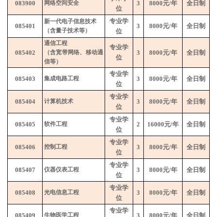
083900
网络空间安全
3
8000
元
/
年
全日制
位
专业学
新一代电子信息技术
085401
3
8000
元
/
年
全日制
（含量子技术等）
位
通信工程
专业学
085402
（含宽带网络、移动通
3
8000
元
/
年
全日制
位
信等）
专业学
085403
集成电路工程
3
8000
元
/
年
全日制
位
专业学
085404
计算机技术
3
8000
元
/
年
全日制
位
专业学
085405
软件工程
2
16000
元
/
年
全日制
位
专业学
085406
控制工程
3
8000
元
/
年
全日制
位
专业学
085407
仪器仪表工程
3
8000
元
/
年
全日制
位
专业学
085408
光电信息工程
3
8000
元
/
年
全日制
位
专业学
085409
生物医学工程
3
8000
元
/
年
全日制