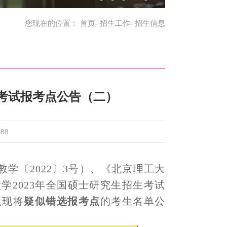
您现在的位置：
首页
-
招生工作
- 招生信息
生考试报考点公告（二）
088
学〔202
2
〕
3
号）、《北京理工大
202
3
年全国硕士研究生招生考试
点
现将
疑似
错
选
报考点
的考生名单公