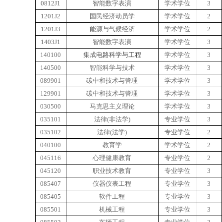
0812J1
智能数字表演
学术学位
3
1201J2
国民经济动员学
学术学位
2
1201J3
能源与气候经济
学术学位
2
1403J1
智能数字表演
学术学位
3
140100
集成
电路科学与工程
学术学位
3
140500
智能科学与技术
学术学位
3
089901
碳中和技术与管理
学术学位
3
129901
碳中和技术与管理
学术学位
3
030500
马克思主义理论
学术学位
3
035101
法律(非法学)
专业学位
3
035102
法律(法学)
专业学位
2
040100
教育学
学术学位
2
045116
心理健康教育
专业学位
2
045120
职业技术教育
专业学位
3
085407
仪器仪表工程
专业学位
3
085405
软件工程
专业学位
3
085501
机械工程
专业学位
3