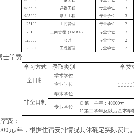
085502
车辆工程
专业学位
3
085506
兵器工程
专业学位
3
085802
动力工程
专业学位
3
125100
工商管理
专业学位
2
125100
工商管理（EMBA）
专业学位
2
125300
会计
专业学位
2
125601
工程管理
专业学位
2
博士学费：
学习方式
录取类别
学费
学术学位
全日制
专业学位
10000
学术学位
非全日制
Ø
第一学年：
40000
元；
专业学位
Ø
第二学年及以后基本学
住宿费：
900
元
/
年，根据住
宿安排情况具体确定实际费用