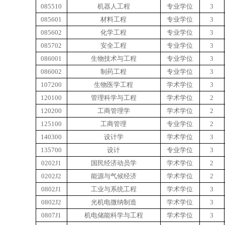
085510
机器人工程
专业学位
3
085601
材料工程
专业学位
3
085602
化学工程
专业学位
3
085702
安全工程
专业学位
3
086001
生物技术与工程
专业学位
3
086002
制药工程
专业学位
3
107200
生物医学工程
学术学位
3
120100
管理科学与工程
学术学位
2
120200
工商管理学
学术学位
2
125100
工商管理
专业学位
2
140300
设计学
学术学位
3
135700
设计
专业学位
3
0202J1
国民经济动员学
学术学位
2
0202J2
能源与气候经济
学术学位
2
0802J1
工业与系统工程
学术学位
3
0802J2
光机电微纳制造
学术学位
3
0807J1
机电储能科学与工程
学术学位
3