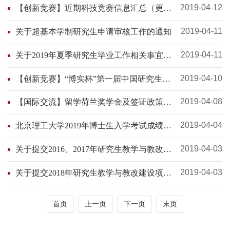
2019-04-12
【创新竞赛】近期科技竞赛信息汇总（更新
于5月30日）
2019-04-11
关于超基本学制研究生申请审核工作的通知
2019-04-11
关于2019年夏季研究生毕业工作相关事宜的
通知
2019-04-10
【创新竞赛】“博实杯”第一届中国研究生机
器人创新设计大赛通知
2019-04-08
【国际交流】留学荷兰奖学金及签证政策说
明会
2019-04-04
北京理工大学2019年博士生入学考试成绩查
询、成绩复核通知（适用于2019年3月招考
学院）
2019-04-03
关于提交2016、2017年研究生教学与教改建
设项目结题报告的通知
2019-04-03
关于提交2018年研究生教学与教改建设项目
中期检查报告的通知
首页
上一页
下一页
末页